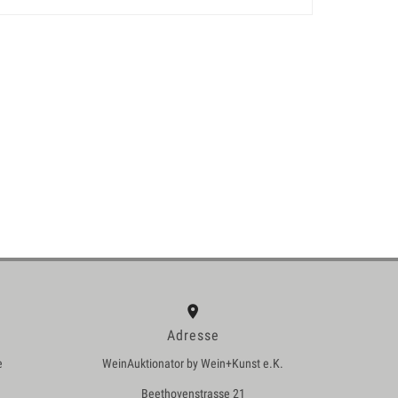
Adresse
e
WeinAuktionator by Wein+Kunst e.K.
Beethovenstrasse 21