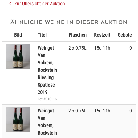
Zur Übersicht der Auktion
Ähnliche Weine in dieser Auktion
Bild
Titel
Flaschen
Restzeit
Gebote
Weingut
2 x 0.75L
15d 11h
0
Van
Volxem,
Bockstein
Riesling
Spatlese
2019
Lot #010116
Weingut
2 x 0.75L
15d 11h
0
Van
Volxem,
Bockstein