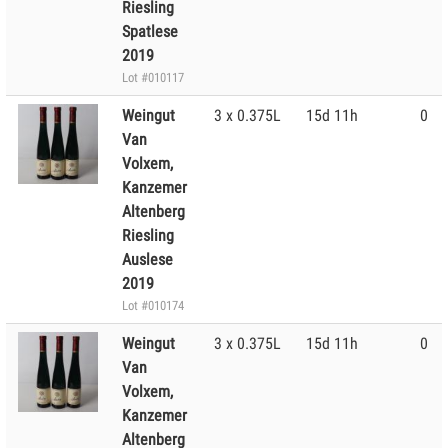
Riesling
Spatlese
2019
Lot #010117
Weingut
3 x 0.375L
15d 11h
0
Van
Volxem,
Kanzemer
Altenberg
Riesling
Auslese
2019
Lot #010174
Weingut
3 x 0.375L
15d 11h
0
Van
Volxem,
Kanzemer
Altenberg