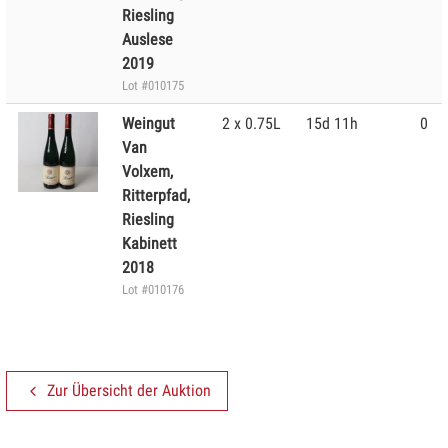
Riesling
Auslese
2019
Lot #010175
Weingut
2 x 0.75L
15d 11h
0
Van
Volxem,
Ritterpfad,
Riesling
Kabinett
2018
Lot #010176
Zur Übersicht der Auktion